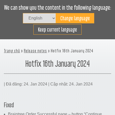
We can show you the content in the following language:
Togg
navig
Xếp hàng hiệu quả
Keep current language
Trang chủ
»
Release notes
» Hotfix 16th January 2024
Hotfix 16th January 2024
| Đã đăng: 24. Jan 2024 | Cập nhật: 24. Jan 2024
Fixed
Braintree Order Successful page – button “Continue