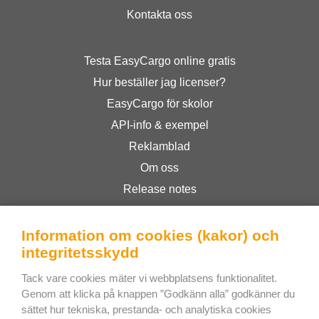
Kontakta oss
Testa EasyCargo online gratis
Hur beställer jag licenser?
EasyCargo för skolor
API-info & exempel
Reklamblad
Om oss
Release notes
E-shop
Allmänna Villkor
Information om cookies (kakor) och
integritetsskydd
Privacy Policy
Tack vare cookies mäter vi webbplatsens funktionalitet.
Genom att klicka på knappen ”Godkänn alla” godkänner du
Bee Interactive s.r.o.
sättet hur tekniska, prestanda- och analytiska cookies