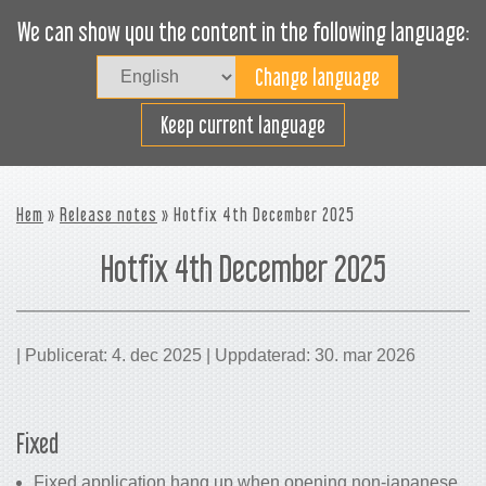
We can show you the content in the following language:
Togg
navig
Lasta effektivt
Keep current language
Hem
»
Release notes
» Hotfix 4th December 2025
Hotfix 4th December 2025
| Publicerat: 4. dec 2025 | Uppdaterad: 30. mar 2026
Fixed
Fixed application hang up when opening non-japanese