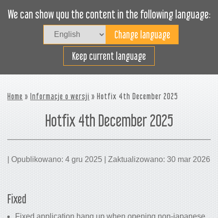
We can show you the content in the following language:
Togg
navig
Załaduj sprawnie
Keep current language
Home
»
Informacje o wersji
» Hotfix 4th December 2025
Hotfix 4th December 2025
| Opublikowano: 4 gru 2025 | Zaktualizowano: 30 mar 2026
Fixed
Fixed application hang up when opening non-japanese