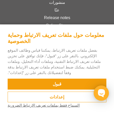
منشورات
عنّا
Release notes
Online Store
Terms & Conditions
معلومات حول ملفات تعريف الارتباط وحماية
الخصوصية
Privacy Policy
بفضل ملفات تعريف الارتباط، يمكننا قياس وظائف الموقع
الإلكتروني. بالنقر على زر “قبول“، فإنك توافق على تخزين
Bee Interactive s.r.o
ملفات تعريف الارتباط التقنية، وملفات أداء التحليل، وملفات
U Pekarky 484/1a
التحليلية. يمكنك ضبط استخدام ملفات تعريف الارتباط بدقة
180 00 Prague 8 – Liben
وفقاً لتفضيلاتك بالنقر على زر “إعدادات“.
Czech Republic
قبول
إعدادات
السماح فقط بملفات تعريف الارتباط الضرورية
كيف يعمل
جرب الآن