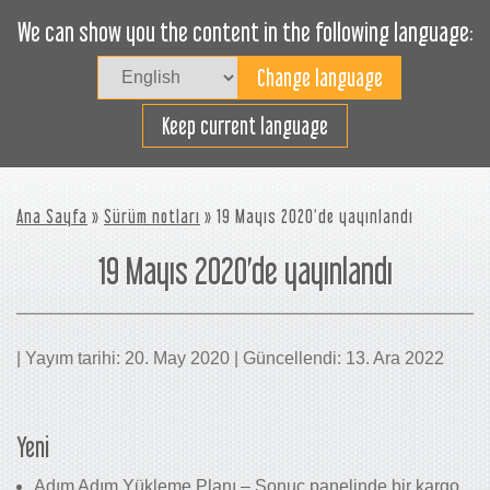
We can show you the content in the following language:
Togg
navig
Verimli bir şekilde yükleyin
Keep current language
Ana Sayfa
»
Sürüm notları
» 19 Mayıs 2020’de yayınlandı
19 Mayıs 2020’de yayınlandı
| Yayım tarihi: 20. May 2020 | Güncellendi: 13. Ara 2022
Yeni
Adım Adım Yükleme Planı – Sonuç panelinde bir kargo