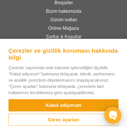
Broşürler
Bizim hakkımızda
Sürüm notları
Online Mağaza
Şartlar & Koşullar
Gizlilik Politikası
Çerezler ve gizlilik koruması hakkında
bilgi
Bee Interactive s.r.o.
Çerezler sayesinde web sitesinin işlevselliğini ölçebilir.
U Pekarky 484/1a
‘’Kabul ediyorum’’ butonuna tıklayarak, teknik, performans
ve analitik çerezlerin depolanmasını onaylayacaksınız.
180 00 Prague 8 – Liben
‘’Çerez ayarları’’ butonuna tıklayarak, çerezlerin tam
Czech Republic
kullanımını tercihlerinize göre ayarlayabilirsiniz.
WhatsApp üzerinden bizimle sohbet edin
Kabul ediyorum
Çerez ayarları