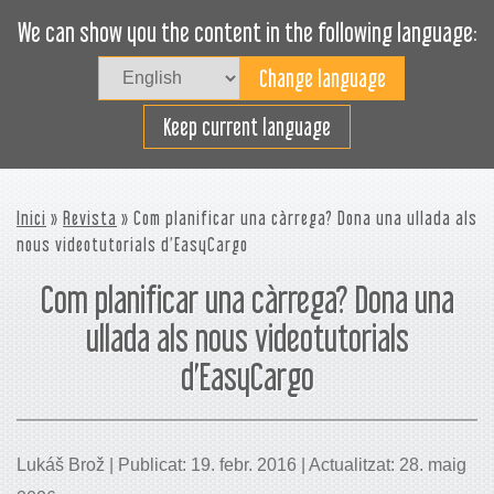
We can show you the content in the following language:
Togg
navig
Carregueu eficaçment
Keep current language
Inici
»
Revista
» Com planificar una càrrega? Dona una ullada als
nous videotutorials d’EasyCargo
Com planificar una càrrega? Dona una
ullada als nous videotutorials
d’EasyCargo
Lukáš Brož | Publicat: 19. febr. 2016 | Actualitzat: 28. maig