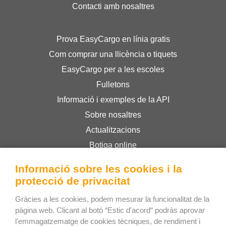
Contacti amb nosaltres
Prova EasyCargo en línia gratis
Com comprar una llicència o tiquets
EasyCargo per a les escoles
Fulletons
Informació i exemples de la API
Sobre nosaltres
Actualitzacions
Botiga online
Termes i condicions
Informació sobre les cookies i la
Privacy Policy
protecció de privacitat
Gràcies a les cookies, podem mesurar la funcionalitat de la
Bee Interactive s.r.o.
pàgina web. Clicant al botó “Estic d'acord“ podràs aprovar
l'emmagatzematge de cookies tècniques, de rendiment i
U Pekarky 484/1a