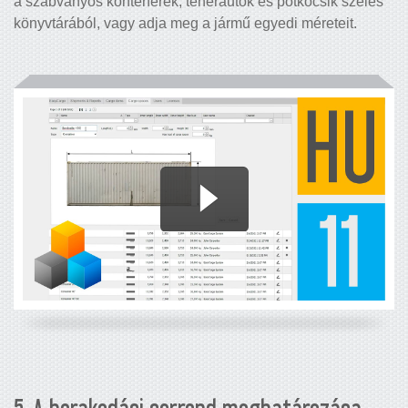
a szabványos konténerek, teherautók és pótkocsik széles
könyvtárából, vagy adja meg a jármű egyedi méreteit.