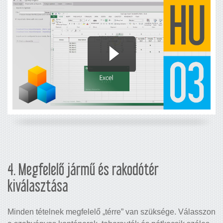
4. Megfelelő jármű és rakodótér
kiválasztása
Minden tételnek megfelelő „térre” van szüksége. Válasszon