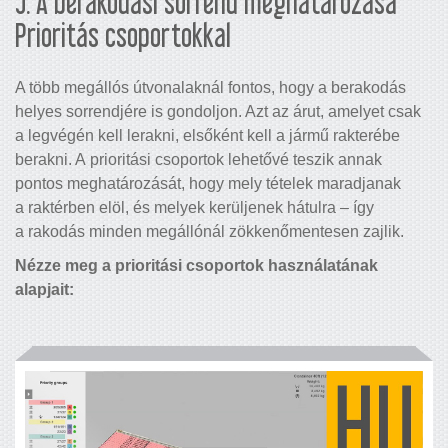
5. A berakodási sorrend meghatározása
Prioritás csoportokkal
A több megállós útvonalaknál fontos, hogy a berakodás
helyes sorrendjére is gondoljon. Azt az árut, amelyet csak
a legvégén kell lerakni, elsőként kell a jármű rakterébe
berakni. A prioritási csoportok lehetővé teszik annak
pontos meghatározását, hogy mely tételek maradjanak
a raktérben elöl, és melyek kerüljenek hátulra – így
a rakodás minden megállónál zökkenőmentesen zajlik.
Nézze meg a prioritási csoportok használatának
alapjait: