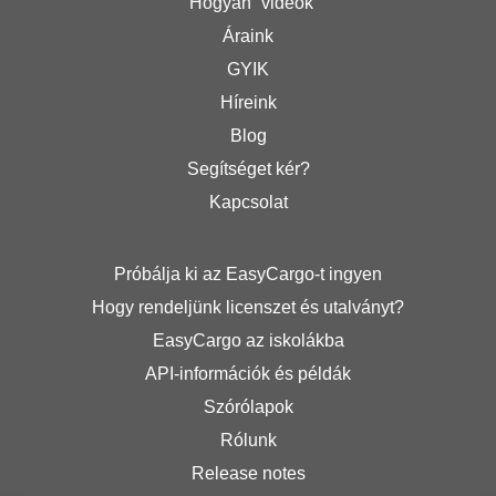
“Hogyan” videók
Áraink
GYIK
Híreink
Blog
Segítséget kér?
Kapcsolat
Próbálja ki az EasyCargo-t ingyen
Hogy rendeljünk licenszet és utalványt?
EasyCargo az iskolákba
API-információk és példák
Szórólapok
Rólunk
Release notes