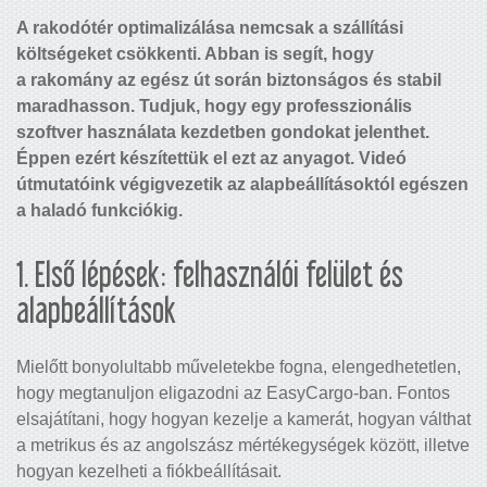
A rakodótér optimalizálása nemcsak a szállítási
költségeket csökkenti. Abban is segít, hogy
a rakomány az egész út során biztonságos és stabil
maradhasson. Tudjuk, hogy egy professzionális
szoftver használata kezdetben gondokat jelenthet.
Éppen ezért készítettük el ezt az anyagot. Videó
útmutatóink végigvezetik az alapbeállításoktól egészen
a haladó funkciókig.
1. Első lépések: felhasználói felület és
alapbeállítások
Mielőtt bonyolultabb műveletekbe fogna, elengedhetetlen,
hogy megtanuljon eligazodni az EasyCargo-ban. Fontos
elsajátítani, hogy hogyan kezelje a kamerát, hogyan válthat
a metrikus és az angolszász mértékegységek között, illetve
hogyan kezelheti a fiókbeállításait.