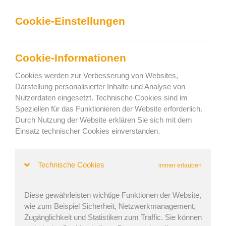
We can show you the content in the following language:
Cookie-Einstellungen
Togg
navig
Effizientes Laden
Cookie-Informationen
Keep current language
Cookies werden zur Verbesserung von Websites,
Darstellung personalisierter Inhalte und Analyse von
Nutzerdaten eingesetzt. Technische Cookies sind im
Home
»
Journal
» Logistik & Transport Messe 2018
Speziellen für das Funktionieren der Website erforderlich.
Logistik & Transport Messe 2018
Durch Nutzung der Website erklären Sie sich mit dem
Einsatz technischer Cookies einverstanden.
Technische Cookies
Anna Melounová | Veröffentlicht: 9. Nov. 2018 | Aktualisiert:
immer erlauben
28. Juni 2022
Diese gewährleisten wichtige Funktionen der Website,
wie zum Beispiel Sicherheit, Netzwerkmanagement,
Wir hatten eine schöne Zeit bei der Logistik & Transport
Zugänglichkeit und Statistiken zum Traffic. Sie können
Messe in Götheburg, Schweden. Vielen Dank an Svenska