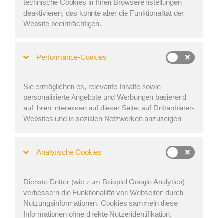
technische Cookies in Ihren Browsereinstellungen
Mässan für die hervorragende Organisation und natürlich
deaktivieren, das könnte aber die Funktionalität der
an alle, die uns dort besucht haben!
Website beeinträchtigen.
Es hat viel Spaß gemacht, unser Produkt in Schweden
vorzustellen und wir freuen uns bereits auf die nächste
Performance-Cookies
Ausstellung, die vom 4. bis 7. Juni 2019 in München auf
der Transport logistic stattfindet. (Also, packen Sie Ihre
Lederhose und Dirndl aus und verbringen Sie einen
Sie ermöglichen es, relevante Inhalte sowie
schönen Tag auf der Messe in München!)
personalisierte Angebote und Werbungen basierend
auf Ihren Interessen auf dieser Seite, auf Drittanbieter-
Übrigens, wir haben EasyCargo um einige Sprachen
Websites und in sozialen Netzwerken anzuzeigen.
erweitert. Eine davon ist Schwedisch und aufgrund der
großen Nachfrage aus Italien auch Italienisch.
Analytische Cookies
Dienste Dritter (wie zum Beispiel Google Analytics)
verbessern die Funktionalität von Webseiten durch
Nutzungsinformationen. Cookies sammeln diese
Informationen ohne direkte Nutzeridentifikation.