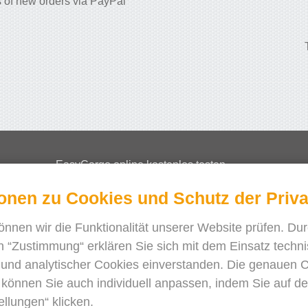
 of new orders via PayPal
EasyCargo online kostenlos testen
Wie kann man Lizenzen bestellen?
ionen zu Cookies und Schutz der Priv
EasyCargo für Schulen
önnen wir die Funktionalität unserer Website prüfen. Dur
API Info & Beispiele
n “Zustimmung“ erklären Sie sich mit dem Einsatz techni
Flugblätter
und analytischer Cookies einverstanden. Die genauen 
Über uns
 können Sie auch individuell anpassen, indem Sie auf d
Release notes
ellungen“ klicken.