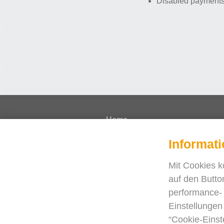
Disabled payments
Home
Lernvideos
Informat
Preisliste
Mit Cookies k
FAQ
auf den Butto
Fallstudien
performance- 
Journal
Einstellungen
Blog
“Cookie-Einst