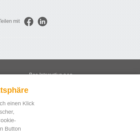
Teilen mit
Bee Interactive s.r.o.
U Pekarky 484/1a
atsphäre
180 00 Prague 8 – Liben
ch einen Klick
Czech Republic
scher,
Schreiben Sie uns auf WhatsApp
Cookie-
en Button