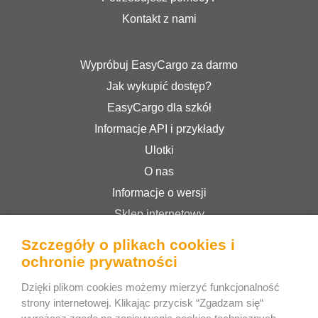
Kontakt z nami
Wypróbuj EasyCargo za darmo
Jak wykupić dostęp?
EasyCargo dla szkół
Informacje API i przykłady
Ulotki
O nas
Informacje o wersji
Sklep internetowy
Regulamin serwisu
Szczegóły o plikach cookies i
Polityka prywatności
ochronie prywatności
Dzięki plikom cookies możemy mierzyć funkcjonalność
strony internetowej. Klikając przycisk “Zgadzam się“
Bee Interactive s.r.o.