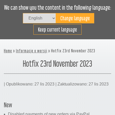
We can show you the content in the following language:
Togg
navig
Załaduj sprawnie
Keep current language
Home
»
Informacje o wersji
» Hotfix 23rd November 2023
Hotfix 23rd November 2023
| Opublikowano: 27 lis 2023 | Zaktualizowano: 27 lis 2023
New
Disabled payments of new orders via PayPal