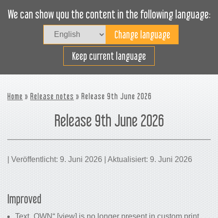
We can show you the content in the following language:
Togg
navig
Effizientes Laden
Keep current language
Home
»
Release notes
» Release 9th June 2026
Release 9th June 2026
| Veröffentlicht: 9. Juni 2026 | Aktualisiert: 9. Juni 2026
Improved
Text „OWN“ [view] is no longer present in custom print