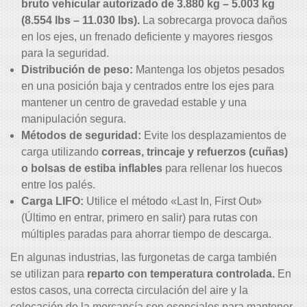
bruto vehicular autorizado de 3.880 kg – 5.003 kg
(8.554 lbs – 11.030 lbs).
La sobrecarga provoca daños
en los ejes, un frenado deficiente y mayores riesgos
para la seguridad.
Distribución de peso:
Mantenga los objetos pesados ​​
en una posición baja y centrados entre los ejes para
mantener un centro de gravedad estable y una
manipulación segura.
Métodos de seguridad:
Evite los desplazamientos de
carga utilizando
correas, trincaje y refuerzos (cuñas)
o bolsas de estiba inflables
para rellenar los huecos
entre los palés.
Carga LIFO:
Utilice el método «Last In, First Out»
(Último en entrar, primero en salir) para rutas con
múltiples paradas para ahorrar tiempo de descarga.
En algunas industrias, las furgonetas de carga también
se utilizan para
reparto con temperatura controlada.
En
estos casos, una correcta circulación del aire y la
colocación de la mercancía son esenciales para mantener