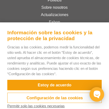
Folletos
Sobre nosotros
Actualizaciones
Eshop
Términos y condiciones
Información sobre las cookies y la
Privacy Policy
protección de la privacidad
Gracias a las cookies, podemos medir la funcionalidad del
sitio web. Al hacer clic en el botón “Estoy de acuerdo“,
Bee Interactive s.r.o.
usted aprueba el almacenamiento de cookies técnicas, de
U Pekarky 484/1a
rendimiento y analíticas. Puede ajustar el uso exacto de las
180 00 Praga 8 – Liben
cookies según sus preferencias haciendo clic en el botón
“Configuración de las cookies“.
República Checa
Responderemos sus dudas por WhatsApp
Estoy de acuerdo
Configuración de las cookies
Permitir solo las cookies necesarias