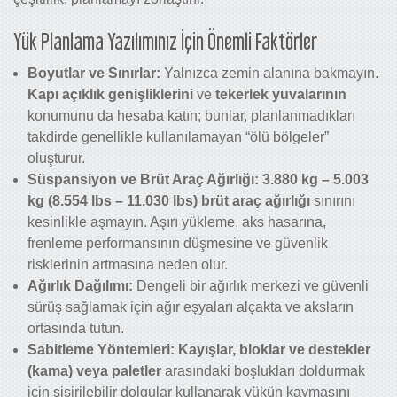
Yük Planlama Yazılımınız İçin Önemli Faktörler
Boyutlar ve Sınırlar:
Yalnızca zemin alanına bakmayın.
Kapı açıklık genişliklerini
ve
tekerlek yuvalarının
konumunu da hesaba katın; bunlar, planlanmadıkları
takdirde genellikle kullanılamayan “ölü bölgeler”
oluşturur.
Süspansiyon ve Brüt Araç Ağırlığı: 3.880 kg – 5.003
kg (8.554 lbs – 11.030 lbs) brüt araç ağırlığı
sınırını
kesinlikle aşmayın. Aşırı yükleme, aks hasarına,
frenleme performansının düşmesine ve güvenlik
risklerinin artmasına neden olur.
Ağırlık Dağılımı:
Dengeli bir ağırlık merkezi ve güvenli
sürüş sağlamak için ağır eşyaları alçakta ve aksların
ortasında tutun.
Sabitleme Yöntemleri: Kayışlar, bloklar ve destekler
(kama) veya paletler
arasındaki boşlukları doldurmak
için şişirilebilir dolgular kullanarak yükün kaymasını