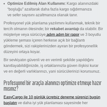
Optimize Edilmiş Alan Kullanımı:
Kargo alanınızdaki
“boşluğu” azaltarak daha fazla kargo sığdırmanıza
ve sefer sayısını azaltmanıza olanak tanır.
Profesyonel yük planlama yazılımını kullanmak, teknik bir
tercih olmanın ötesinde; bir
rekabet avantajı
da olabilir. Bir
müşteriye veya sürücüye
adım adım bir rapor
ve 3 boyutlu
yükleme şeması içeren herkese açık bir bağlantı
göndermek, sizi rakiplerinizden ayıran bir profesyonellik
düzeyini ortaya koyar.
Bir sevkiyatın güvenli ve en verimli şekilde yapıldığını
kanıtlayabildiğinizde, iş ortaklarınızla güven ilişkisi kurar
ve en değerli varlıklarınızı, yani sürücülerinizi korursunuz.
Profesyonel bir araçla alanınızı optimize etmeye hazır
mısınız?
EasyCargo ile 10 günlük ücretsiz deneme sürenizi bugün
başlatın
ve daha iyi yük planlaması sayesinde her