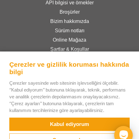
API bilgisi ve örnekler
Broşürler
Bizim hakkımızda
Sürüm notları
Online Mağaza
Şartlar & Koşullar
Gizlilik Politikası
Çerezler ve gizlilik koruması hakkında
bilgi
Bee Interactive s.r.o.
Çerezler sayesinde web sitesinin işlevselliğini ölçebilir.
U Pekarky 484/1a
‘’Kabul ediyorum’’ butonuna tıklayarak, teknik, performans
ve analitik çerezlerin depolanmasını onaylayacaksınız.
180 00 Prague 8 – Liben
‘’Çerez ayarları’’ butonuna tıklayarak, çerezlerin tam
Czech Republic
kullanımını tercihlerinize göre ayarlayabilirsiniz.
WhatsApp üzerinden bizimle sohbet edin
Kabul ediyorum