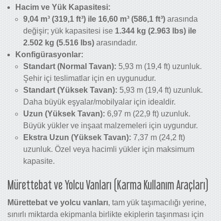
Hacim ve Yük Kapasitesi:
9,04 m³ (319,1 ft³) ile 16,60 m³ (586,1 ft³)
arasında
değişir; yük kapasitesi ise
1.344 kg (2.963 lbs) ile
2.502 kg (5.516 lbs)
arasındadır.
Konfigürasyonlar:
Standart (Normal Tavan):
5,93 m (19,4 ft) uzunluk.
Şehir içi teslimatlar için en uygunudur.
Standart (Yüksek Tavan):
5,93 m (19,4 ft) uzunluk.
Daha büyük eşyalar/mobilyalar için idealdir.
Uzun (Yüksek Tavan):
6,97 m (22,9 ft) uzunluk.
Büyük yükler ve inşaat malzemeleri için uygundur.
Ekstra Uzun (Yüksek Tavan):
7,37 m (24,2 ft)
uzunluk. Özel veya hacimli yükler için maksimum
kapasite.
Mürettebat ve Yolcu Vanları (Karma Kullanım Araçları)
Mürettebat ve yolcu vanları
, tam yük taşımacılığı yerine,
sınırlı miktarda ekipmanla birlikte ekiplerin taşınması için