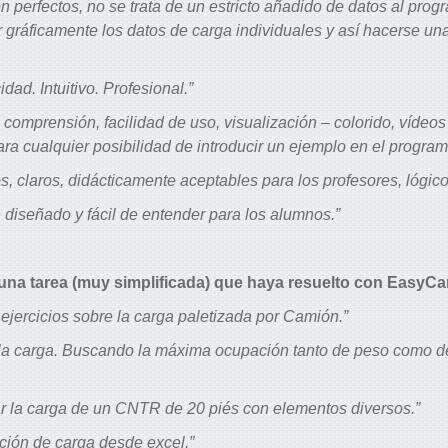
on perfectos, no se trata de un estricto añadido de datos al prog
 gráficamente los datos de carga individuales y así hacerse una
idad. Intuitivo. Profesional.”
 comprensión, facilidad de uso, visualización – colorido, vídeo
ara cualquier posibilidad de introducir un ejemplo en el program
s, claros, didácticamente aceptables para los profesores, lógico
en diseñado y fácil de entender para los alumnos.”
na tarea (muy simplificada) que haya resuelto con EasyC
ejercicios sobre la carga paletizada por Camión.”
 la carga. Buscando la máxima ocupación tanto de peso como d
r la carga de un CNTR de 20 piés con elementos diversos.”
ción de carga desde excel.”