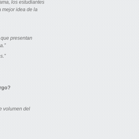
rama, los estudiantes
 mejor idea de la
s que presentan
a.”
s.”
argo?
e volumen del