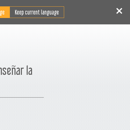
ES
niciar sesión
Registrarse
Keep current language
nseñar la