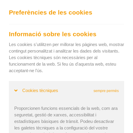
We can show you the content in the following language:
Preferències de les cookies
Togg
navig
Carregueu eficaçment
Informació sobre les cookies
Keep current language
Les cookies s'utilitzen per millorar les pàgines web, mostrar
contingut personalitzat i analitzar les dades dels visitants.
Les cookies tècniques són necessàries per al
Inici
»
Revista
» És EasyCargo una eina útil per ensenyar la
funcionament de la web. Si feu ús d'aquesta web, esteu
cubicació a les escoles?
acceptant-ne l'ús.
És EasyCargo una eina útil per ensenyar
la cubicació a les escoles?
Cookies tècniques
sempre permès
Proporcionen funcions essencials de la web, com ara
Tatiana Aguirre | Publicat: 19. maig 2022 | Actualitzat: 16.
seguretat, gestió de xarxes, accessibilitat i
estadístiques bàsiques de trànsit. Podeu desactivar
des. 2024
les galetes tècniques a la configuració del vostre