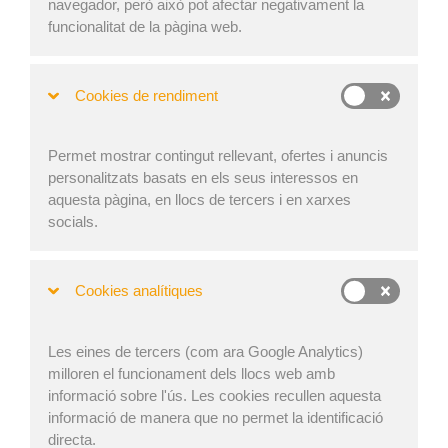
navegador, però això pot afectar negativament la
funcionalitat de la pàgina web.
No es conformi amb la nostra paraula, escolti el que
diuen escoles que ja tenen experiència
Cookies de rendiment
Actualment al voltant de
200 escoles i universitats
formen
Permet mostrar contingut rellevant, ofertes i anuncis
part del nostre programa
EasyCargo per a les escoles
personalitzats basats en els seus interessos en
i han tingut l’oportunitat d’utilitzar els nostres
fulls de treball
aquesta pàgina, en llocs de tercers i en xarxes
per avaluar-ne el coneixement de manera pràctica
socials.
i senzilla.
Cookies analítiques
Les eines de tercers (com ara Google Analytics)
milloren el funcionament dels llocs web amb
informació sobre l'ús. Les cookies recullen aquesta
informació de manera que no permet la identificació
directa.