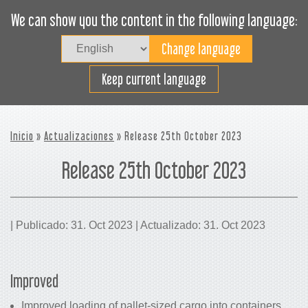
We can show you the content in the following language:
Togg
navig
Cargue efectivamente
Keep current language
Inicio
»
Actualizaciones
» Release 25th October 2023
Release 25th October 2023
| Publicado: 31. Oct 2023 | Actualizado: 31. Oct 2023
Improved
Improved loading of pallet-sized cargo into containers