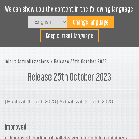
We can show you the content in the following language:
Togg
navig
Carregueu eficaçment
Keep current language
Inici
»
Actualitzacions
» Release 25th October 2023
Release 25th October 2023
| Publicat: 31. oct. 2023 | Actualitzat: 31. oct. 2023
Improved
Improved loading of pallet-sized cargo into containers