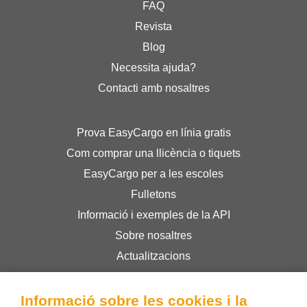
FAQ
Revista
Blog
Necessita ajuda?
Contacti amb nosaltres
Prova EasyCargo en línia gratis
Com comprar una llicència o tiquets
EasyCargo per a les escoles
Fulletons
Informació i exemples de la API
Sobre nosaltres
Actualitzacions
Botiga online
Termes i condicions
Informació sobre les cookies i la