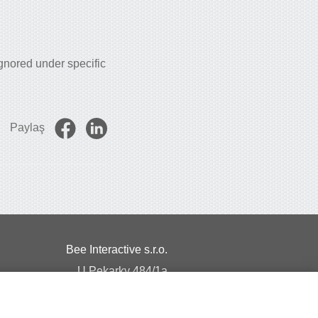
gnored under specific
Paylaş
Bee Interactive s.r.o.
U Pekarky 484/1a
180 00 Prague 8 – Liben
Czech Republic