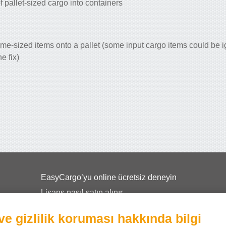
 pallet-sized cargo into containers
ame-sized items onto a pallet (some input cargo items could be i
e fix)
EasyCargo’yu online ücretsiz deneyin
Lisans nasıl satın alınır
Okullar için EasyCargo
ve gizlilik koruması hakkında bilgi
API bilgisi ve örnekler