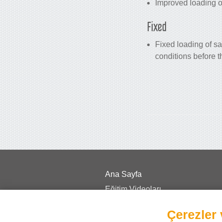
Improved loading of
Fixed
Fixed loading of s
conditions before th
Ana Sayfa
Eğitim Videoları
Fiyat
Çerezler 
Sıkça Sorulan Sorular