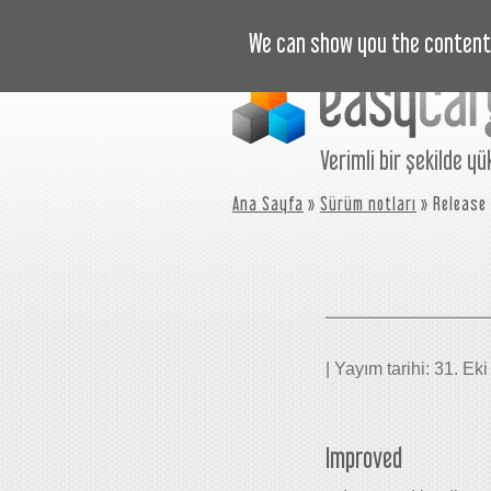
EĞITIM VIDEOLARI
FIYAT
We can show you the content 
Verimli bir şekilde yü
Ana Sayfa
»
Sürüm notları
» Release
| Yayım tarihi: 31. Ek
Improved