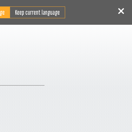
TR
Giriş
Kaydol
Keep current language