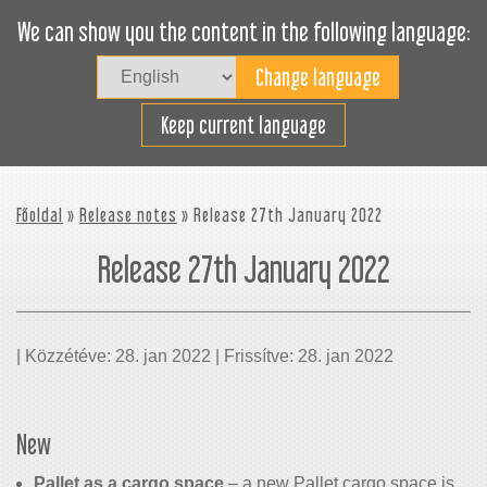
We can show you the content in the following language:
Togg
navig
Rakodjon hatékonyan
Keep current language
Főoldal
»
Release notes
» Release 27th January 2022
Release 27th January 2022
| Közzétéve: 28. jan 2022 | Frissítve: 28. jan 2022
New
Pallet as a cargo space
– a new Pallet cargo space is