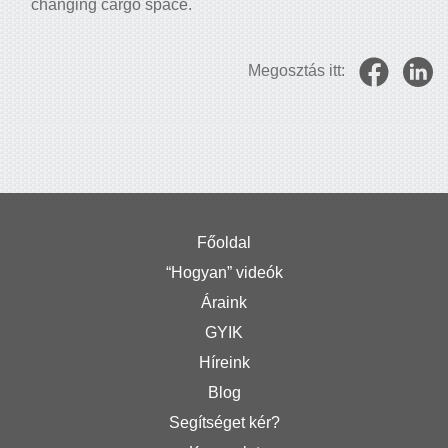
changing cargo space.
Megosztás itt:
Főoldal
“Hogyan” videók
Áraink
GYIK
Híreink
Blog
Segítséget kér?