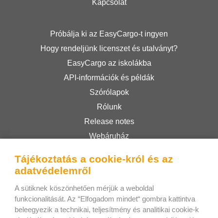
Kapcsolat
Próbálja ki az EasyCargo-t ingyen
Hogy rendeljünk licenszet és utalványt?
EasyCargo az iskolákba
API-információk és példák
Szórólapok
Rólunk
Release notes
Webáruház
Felhasználási feltételek
Tájékoztatás a cookie-król és az
Privacy Policy
adatvédelemről
A sütiknek köszönhetően mérjük a weboldal
Bee Interactive s.r.o.
funkcionalitását. Az “Elfogadom mindet“ gombra kattintva
beleegyezik a technikai, teljesítmény és analitikai cookie-k
U Pekarky 484/1a