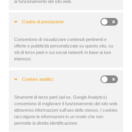
al funzionamento del sito web.
The semi-trailer is the most versatile tool in road
transport, offering better maneuverability and flexible
Cookie di prestazione
cargo space than rigid containers. Moving goods
between road and rail presents both a challenge and
a cost-effective opportunity.
Consentono di visualizzare contenuti pertinenti e
offerte e pubblicità personalizzate su questo sito, su
siti di terze parti e sui social network in base ai tuoi
interessi.
Cookies analitici
Strumenti di terze parti (ad es. Google Analytics)
consentono di migliorare il funzionamento del sito web
attraverso informazioni sull'uso dello stesso. I cookies
raccolgono le informazioni in un modo che non
permette la diretta identificazione.