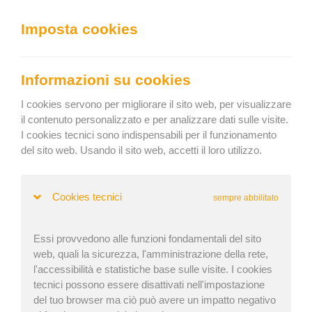
We can show you the content in the following language:
Imposta cookies
Togg
navig
Carica efficacemente
Informazioni su cookies
Keep current language
I cookies servono per migliorare il sito web, per visualizzare
il contenuto personalizzato e per analizzare dati sulle visite.
I cookies tecnici sono indispensabili per il funzionamento
Accueil
»
Blog
» Semi-Trailers: Types, Dimensions, and Intermodal
del sito web. Usando il sito web, accetti il loro utilizzo.
Loading
Semi-Trailers: Types, Dimensions, and
Cookies tecnici
sempre abbilitato
Intermodal Loading
Essi provvedono alle funzioni fondamentali del sito
web, quali la sicurezza, l'amministrazione della rete,
Martina Krupičková | Pubblicato: 14. Apr 2026 | Aggiornato:
l'accessibilità e statistiche base sulle visite. I cookies
tecnici possono essere disattivati nell'impostazione
14. Apr 2026
del tuo browser ma ciò può avere un impatto negativo