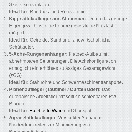
Skelettkonstruktion.
Ideal für:
Rundholz und Rohstämme.
Kippsattelauflieger aus Aluminium:
Durch das geringe
Eigengewicht ist eine höhere gesetzliche Nutzlast
möglich.
Ideal für:
Getreide, Sand und landwirtschaftliche
Schüttgüter.
5-Achs-Rungenanhänger:
Flatbed-Aufbau mit
abnehmbaren Seitenrungen. Die Achskonfiguration
ermöglicht ein erhöhtes zulässiges Gesamtgewicht
(zGG).
Ideal für:
Stahlrohre und Schwermaschinentransporte.
Planenauflieger (Tautliner / Curtainsider):
Das
europäische Arbeitstier mit seitlich schiebbaren PVC-
Planen.
Ideal für
:
Palettierte Ware
und Stückgut.
Agrar-Sattelauflieger:
Verstärkter Aufbau mit
Niederdruckreifen zur Minimierung von
Bodenverdichtung.