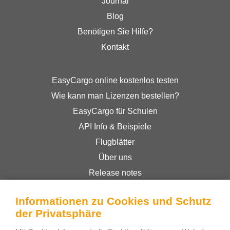
Journal
Blog
Benötigen Sie Hilfe?
Kontakt
EasyCargo online kostenlos testen
Wie kann man Lizenzen bestellen?
EasyCargo für Schulen
API Info & Beispiele
Flugblätter
Über uns
Release notes
Online-Shop
Informationen zu Cookies und Schutz
Geschäftsbedingungen
der Privatsphäre
Privacy Policy