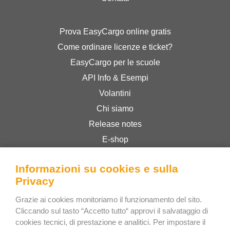
Prova EasyCargo online gratis
Come ordinare licenze e ticket?
EasyCargo per le scuole
API Info & Esempi
Volantini
Chi siamo
Release notes
E-shop
Termini & Condizioni
Informazioni su cookies e sulla
Privacy Policy
Privacy
Grazie ai cookies monitoriamo il funzionamento del sito.
Bee Interactive s.r.o.
Cliccando sul tasto “Accetto tutto“ approvi il salvataggio di
U Pekarky 484/1a
cookies tecnici, di prestazione e analitici. Per impostare il