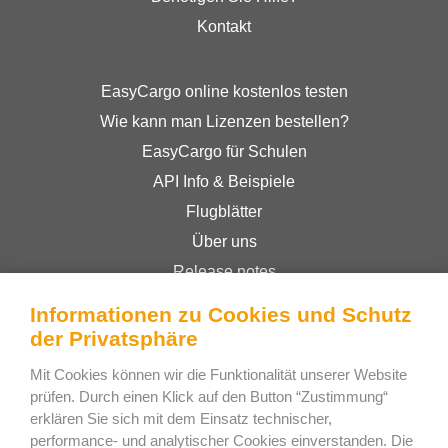
Kontakt
EasyCargo online kostenlos testen
Wie kann man Lizenzen bestellen?
EasyCargo für Schulen
API Info & Beispiele
Flugblätter
Über uns
Release notes
Online-Shop
Informationen zu Cookies und Schutz
Geschäftsbedingungen
der Privatsphäre
Privacy Policy
Mit Cookies können wir die Funktionalität unserer Website
prüfen. Durch einen Klick auf den Button “Zustimmung“
erklären Sie sich mit dem Einsatz technischer,
Bee Interactive s.r.o.
performance- und analytischer Cookies einverstanden. Die