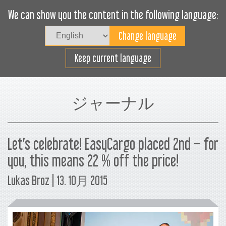
We can show you the content in the following language:
Togg
navig
貨物スペースの効率利用
Keep current language
ジャーナル
Let’s celebrate! EasyCargo placed 2nd – for
you, this means 22 % off the price!
Lukas Broz | 13. 10月 2015