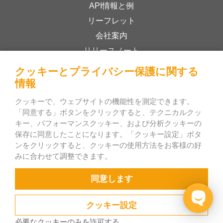
API情報と例
リーフレット
会社案内
リリースノート
オンラインストア
クッキーとプライバシー保護に関する
利用規約
情報
プライバシーポリシー
クッキーで、ウェブサイトの機能性を測定できます。
「同意する」ボタンをクリックすると、テクニカルクッ
キー、パフォーマンスクッキー、および分析クッキーの
Bee Interactive s.r.o.
保存に同意したことになります。「クッキー設定」ボタ
U Pekarky 484/1a
ンをクリックすると、クッキーの使用方法をお客様の好
みに合わせて調整できます。
180 00 Prague 8 – Liben
Czech Republic
同意します
クッキー設定
必要なクッキーのみを許可する