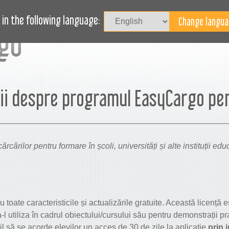
Au
LOG
AVEȚI NEVOIE DE AJUTOR?
in the following language:
ii despre programul EasyCargo pen
ărcărilor pentru formare în școli, universități și alte instituții ed
u toate caracteristicile și actualizările gratuite. Această licență
a-l utiliza în cadrul obiectului/cursului său pentru demonstrații p
 să se acorde elevilor un acces de 30 de zile la aplicație
prin 