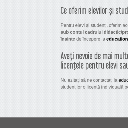
Ce oferim elevilor și stu
Pentru elevi și studenți, oferim a
sub contul cadrului didactic/pr
înainte
de începere la
educatio
Aveți nevoie de mai mult
licențele pentru elevi s
Nu ezitați să ne contactați la
edu
studenților o licență individuală 