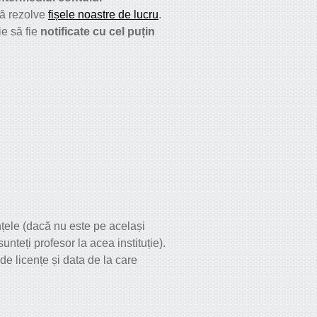
să rezolve
fișele noastre de lucru
.
ie să fie
notificate cu cel puțin
nțele (dacă nu este pe același
unteți profesor la acea instituție).
de licențe și data de la care