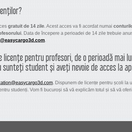
denților?
cces
gratuit de 14 zile
. Acest acces va fi acordat numai
conturil
ofesorului
. Data de începere a perioadei de 14 zile trebuie anun
n@easycargo3d.com
.
e licențe pentru profesori, de o perioadă mai 
au sunteți student și aveți nevoie de acces la a
cation@easycargo3d.com
. Dispunem de licențe pentru școli la u
pentru studenți. Vom fi bucuroși să vă explicăm totul și să vă ofe