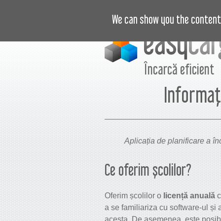
VIDEO
PREȚURI
JURNAL
B
We can show you the content 
Încarcă eficient
Informaț
Aplicația de planificare a înc
Ce oferim școlilor
?
Oferim școlilor o
licență anuală
c
a se familiariza cu software-ul și 
acesta. De asemenea, este posibil