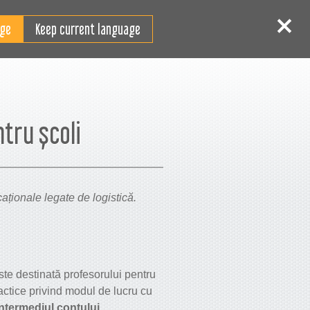
RO
tentificare
Înscriere
Keep current language
tru școli
ucaționale legate de logistică.
 este destinată profesorului pentru
ractice privind modul de lucru cu
intermediul contului