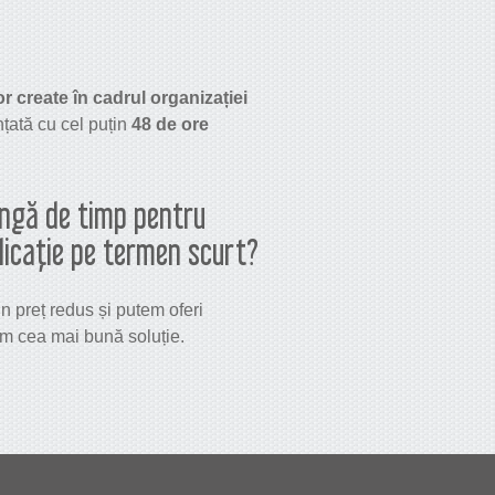
or create în cadrul organizației
țată cu cel puțin
48 de ore
lungă de timp pentru
plicație pe termen scurt?
n preț redus și putem oferi
rim cea mai bună soluție.