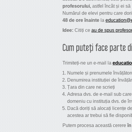
profesorului,
astfel încât și ei 
Numărul de elevi pentru care doriți
48 de ore înainte
la
education@
Idee:
Citiți ce
au de spus profeso
Cum puteți face parte d
Trimiteți-ne un e-mail la
educati
Numele și prenumele învățătoru
Denumirea instituției de învăță
Țara din care ne scrieți
Adresa dvs. de e-mail sub care
domeniu cu instituția dvs. de în
Dacă doriți să alocați licențe 
acestea ar trebui să fie disponib
Putem procesa această cerere
în