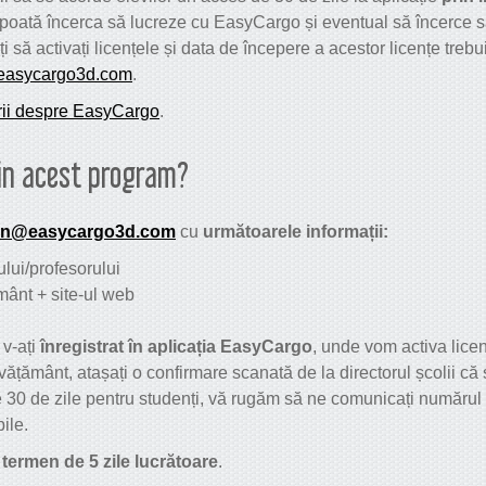
să poată încerca să lucreze cu EasyCargo și eventual să încerce 
 să activați licențele și data de începere a acestor licențe trebu
easycargo3d.com
.
rii despre EasyCargo
.
in acest program
?
on@easycargo3d.com
cu
următoarele informații:
lui/profesorului
mânt + site-ul web
 v-ați
înregistrat în aplicația EasyCargo
, unde vom activa lice
vățământ, atașați o confirmare scanată de la directorul școlii că s
de 30 de zile pentru studenți, vă rugăm să ne comunicați numărul 
ile.
 termen de 5 zile lucrătoare
.