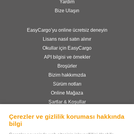
Yardim
Bize Ulaşın
EasyCargo’yu online ücretsiz deneyin
Lisans nasıl satın alınır
Okullar için EasyCargo
API bilgisi ve örnekler
Broşürler
Bizim hakkımızda
Sürüm notları
Online Mağaza
Şartlar & Koşullar
Gizlilik Politikası
Çerezler ve gizlilik koruması hakkında
bilgi
Bee Interactive s.r.o.