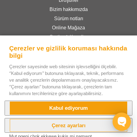
Broşürler
Bizim hakkımızda
Sürüm notları
Online Mağaza
Şartlar & Koşullar
Gizlilik Politikası
Çerezler ve gizlilik koruması hakkında
bilgi
Bee Interactive s.r.o.
Çerezler sayesinde web sitesinin işlevselliğini ölçebilir.
‘’Kabul ediyorum’’ butonuna tıklayarak, teknik, performans
U Pekarky 484/1a
ve analitik çerezlerin depolanmasını onaylayacaksınız.
180 00 Prague 8 – Liben
‘’Çerez ayarları’’ butonuna tıklayarak, çerezlerin tam
kullanımını tercihlerinize göre ayarlayabilirsiniz.
Czech Republic
WhatsApp üzerinden bizimle sohbet edin
Kabul ediyorum
Çerez ayarları
Mut ngeni chok ekkewe kukis mi namwot .