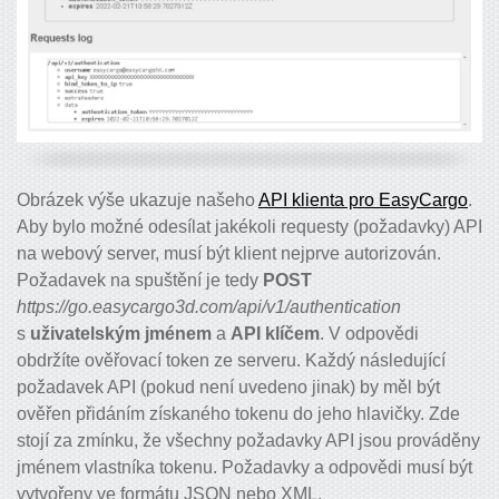
Obrázek výše ukazuje našeho
API klienta pro EasyCargo
.
Aby bylo možné odesílat jakékoli requesty (požadavky) API
na webový server, musí být klient nejprve autorizován.
Požadavek na spuštění je tedy
POST
https://go.easycargo3d.com/api/v1/authentication
s
uživatelským jménem
a
API klíčem
. V odpovědi
obdržíte ověřovací token ze serveru. Každý následující
požadavek API (pokud není uvedeno jinak) by měl být
ověřen přidáním získaného tokenu do jeho hlavičky. Zde
stojí za zmínku, že všechny požadavky API jsou prováděny
jménem vlastníka tokenu. Požadavky a odpovědi musí být
vytvořeny ve formátu JSON nebo XML.