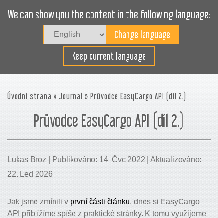
We can show you the content in the following language:
Togg
navig
Plánujte nakládku efektivně
Keep current language
Úvodní strana
»
Journal
» Průvodce EasyCargo API (díl 2.)
Průvodce EasyCargo API (díl 2.)
Lukas Broz | Publikováno: 14. Čvc 2022 | Aktualizováno:
22. Led 2026
Jak jsme zmínili v
první části článku
, dnes si EasyCargo
API přiblížíme spíše z praktické stránky. K tomu využijeme