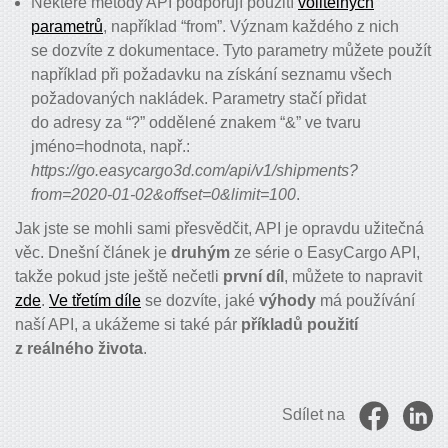
Některé metody API podporují použití
volitelných
parametrů
, například “from”. Význam každého z nich
se dozvíte z dokumentace. Tyto parametry můžete použít
například při požadavku na získání seznamu všech
požadovaných nakládek. Parametry stačí přidat
do adresy za “?” oddělené znakem “&” ve tvaru
jméno=hodnota, např.:
https://go.easycargo3d.com/api/v1/shipments?
from=2020-01-02&offset=0&limit=100
.
Jak jste se mohli sami přesvědčit, API je opravdu užitečná
věc. Dnešní článek je
druhým
ze série o EasyCargo API,
takže pokud jste ještě nečetli
první díl
, můžete to napravit
zde
.
Ve třetím díle
se dozvíte, jaké
výhody
má používání
naší API, a ukážeme si také pár
příkladů použití
z reálného života
.
Sdílet na