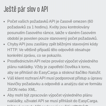
Ještě pár slov o API
Počet vašich požadavků API je časově omezen (60
požadavků za 1 hodinu). Kvóty jsou kontrolovány
posunutím časového rámce, takže v daném časovém
období je povolen pouze stanovený počet požadavků.
Chyby API jsou zasílány zpět běžnými stavovými kódy
HTTP. Ve většině případů tělo odpovědi obsahuje
konkrétní zprávu, co se pokazilo.
Prostřednictvím API nelze provést výpočet výsledného
plánu nakládky. Vždy je zapotřebí člověka k tomu,
aby se přihlásil do EasyCarga a stisknul tlačítko
Naložit
.
Váš klient rozhraní API musí podporovat přístup a úpravu
hlavičky požadavku a odpovědi a analýzu dat ve formátu
JSON nebo XML.
Aby mohl být zpracován výpočet výsledného plánu
nakládky, uživatel API se musí přihlásit do EasyCarga.