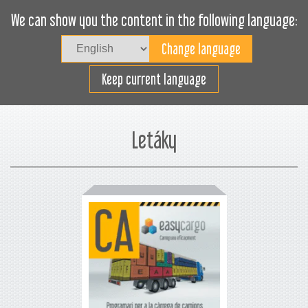
We can show you the content in the following language:
Togg
navig
Plánujte nakládku efektivně
Keep current language
Letáky