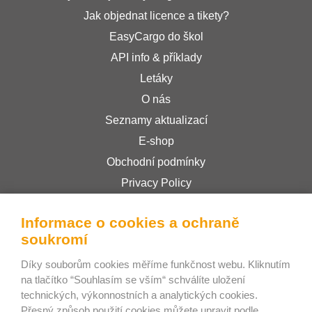
Jak objednat licence a tikety?
EasyCargo do škol
API info & příklady
Letáky
O nás
Seznamy aktualizací
E-shop
Obchodní podmínky
Privacy Policy
Informace o cookies a ochraně
Bee Interactive s.r.o.
soukromí
U Pekařky 484/1a
Díky souborům cookies měříme funkčnost webu. Kliknutím
180 00 Praha 8 – Libeň
na tlačítko “Souhlasím se vším“ schválíte uložení
Česká republika
technických, výkonnostních a analytických cookies.
Přesný způsob použití cookies můžete upravit podle