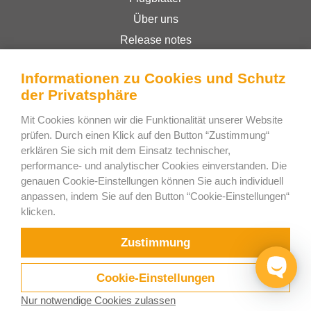
Über uns
Release notes
Online-Shop
Informationen zu Cookies und Schutz
Geschäftsbedingungen
der Privatsphäre
Privacy Policy
Mit Cookies können wir die Funktionalität unserer Website
prüfen. Durch einen Klick auf den Button “Zustimmung“
Bee Interactive s.r.o.
erklären Sie sich mit dem Einsatz technischer,
performance- und analytischer Cookies einverstanden. Die
U Pekarky 484/1a
genauen Cookie-Einstellungen können Sie auch individuell
180 00 Prague 8 – Liben
anpassen, indem Sie auf den Button “Cookie-Einstellungen“
Czech Republic
klicken.
Schreiben Sie uns auf WhatsApp
Zustimmung
Cookie-Einstellungen
Nur notwendige Cookies zulassen