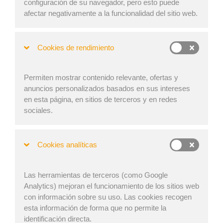
El clima es un fenómeno natural que afecta a todos los
configuración de su navegador, pero esto puede
aspectos de nuestra vida. Y como probablemente ya
afectar negativamente a la funcionalidad del sitio web.
sepa, con la cadena de suministro no es diferente.
Durante el proceso de traslado de mercancías del
Cookies de rendimiento
fabricante al cliente, muchas cosas pueden salir mal
sin una planificación adecuada. ¿Cuáles son las
repercusiones de las condiciones meteorológicas en
Permiten mostrar contenido relevante, ofertas y
la cadena de suministro?¿Cómo se pueden minimizar
anuncios personalizados basados en sus intereses
los efectos del clima en la cadena de suministro?
en esta página, en sitios de terceros y en redes
sociales.
Cookies analíticas
Las herramientas de terceros (como Google
Analytics) mejoran el funcionamiento de los sitios web
con información sobre su uso. Las cookies recogen
esta información de forma que no permite la
identificación directa.