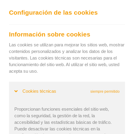
We can show you the content in the following language:
Configuración de las cookies
Togg
navig
Cargue efectivamente
Información sobre cookies
Keep current language
Las cookies se utilizan para mejorar los sitios web, mostrar
contenidos personalizados y analizar los datos de los
visitantes. Las cookies técnicas son necesarias para el
Inicio
»
Blog
» ¿Cómo afecta el clima a la cadena de suministro?
funcionamiento del sitio web. Al utilizar el sitio web, usted
¿Cómo afecta el clima a la cadena de
acepta su uso.
suministro?
Cookies técnicas
siempre permitido
Lukáš Brož | Publicado: 27. Jun 2023 | Actualizado: 18.
Proporcionan funciones esenciales del sitio web,
como la seguridad, la gestión de la red, la
Nov 2024
accesibilidad y las estadísticas básicas de tráfico.
Puede desactivar las cookies técnicas en la