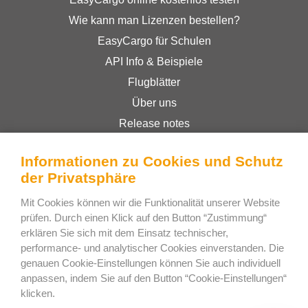
Wie kann man Lizenzen bestellen?
EasyCargo für Schulen
API Info & Beispiele
Flugblätter
Über uns
Release notes
Online-Shop
Informationen zu Cookies und Schutz
Geschäftsbedingungen
der Privatsphäre
Privacy Policy
Mit Cookies können wir die Funktionalität unserer Website
prüfen. Durch einen Klick auf den Button “Zustimmung“
Bee Interactive s.r.o.
erklären Sie sich mit dem Einsatz technischer,
performance- und analytischer Cookies einverstanden. Die
U Pekarky 484/1a
genauen Cookie-Einstellungen können Sie auch individuell
180 00 Prague 8 – Liben
anpassen, indem Sie auf den Button “Cookie-Einstellungen“
Czech Republic
klicken.