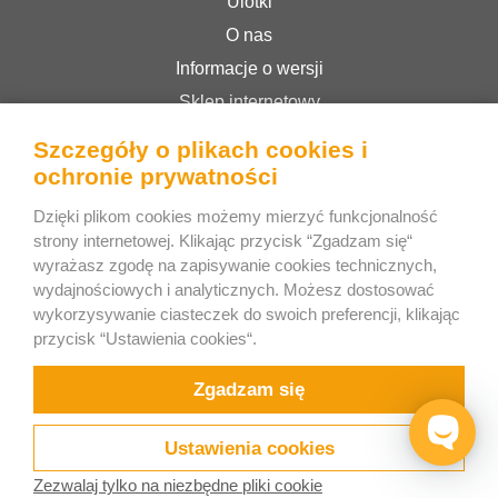
Ulotki
O nas
Informacje o wersji
Sklep internetowy
Regulamin serwisu
Szczegóły o plikach cookies i
Polityka prywatności
ochronie prywatności
Dzięki plikom cookies możemy mierzyć funkcjonalność
strony internetowej. Klikając przycisk “Zgadzam się“
Bee Interactive s.r.o.
wyrażasz zgodę na zapisywanie cookies technicznych,
U Pekarky 484/1a
wydajnościowych i analyticznych. Możesz dostosować
180 00 Prague 8 – Liben
wykorzysywanie ciasteczek do swoich preferencji, klikając
przycisk “Ustawienia cookies“.
Republika Czeska
Napisz do nas na WhatsApp
Zgadzam się
Ustawienia cookies
Zezwalaj tylko na niezbędne pliki cookie