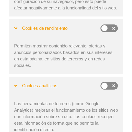
configuración de su navegador, pero esto puede
planificación de carga EasyCargo. ¿Qué hemos
afectar negativamente a la funcionalidad del sitio web.
mejorado?
Ahora puede
agregar a sus favoritos
sus espacios de
Cookies de rendimiento
carga más frecuentes y tenerlos al principio de la lista de
espacios de carga. Además, todos los espacios
preparados previamente siguen disponibles y no es
Permiten mostrar contenido relevante, ofertas y
necesario agregarlos desde una lista especial.
anuncios personalizados basados en sus intereses
en esta página, en sitios de terceros y en redes
sociales.
Cookies analíticas
Las herramientas de terceros (como Google
Analytics) mejoran el funcionamiento de los sitios web
con información sobre su uso. Las cookies recogen
esta información de forma que no permite la
identificación directa.