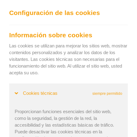
We can show you the content in the following language:
Configuración de las cookies
Togg
navig
Cargue efectivamente
Información sobre cookies
Keep current language
Las cookies se utilizan para mejorar los sitios web, mostrar
contenidos personalizados y analizar los datos de los
visitantes. Las cookies técnicas son necesarias para el
Inicio
»
Revista
» Novedades en espacios de carga
funcionamiento del sitio web. Al utilizar el sitio web, usted
Novedades en espacios de carga
acepta su uso.
Cookies técnicas
siempre permitido
Anna Melounová | Publicado: 5. Feb 2021 | Actualizado:
30. Jun 2022
Proporcionan funciones esenciales del sitio web,
como la seguridad, la gestión de la red, la
accesibilidad y las estadísticas básicas de tráfico.
Trabajar con espacios de carga ahora es mucho más fácil,
Puede desactivar las cookies técnicas en la
gracias a una nueva actualización del software de