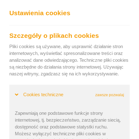
Ustawienia cookies
Togg
navig
Załaduj sprawnie
Szczegóły o plikach cookies
Pliki cookies są używane, aby usprawnić działanie stron
internetowych, wyświetlać spresonalizowane treści oraz
analizować dane odwiedzającego. Techniczne pliki cookies
Home
»
Dziennik
» Webinar – Transport kontenerowy: Niższe
są niezbędne do działania strony internetowej. Używając
koszty dzięki wydajnemu ładowaniu
naszej witryny, zgadzasz się na ich wykorzystywanie.
Webinar – Transport kontenerowy: Niższe
koszty dzięki wydajnemu ładowaniu
Cookies techniczne
zawsze pozwalaj
Zapewniają one podstawowe funkcje strony
Lukáš Brož | Opublikowano: 11 lut 2025 | Zaktualizowano:
internetowej, tj. bezpieczeństwo, zarządzanie siecią,
dostępność oraz podstawowe statystki ruchu.
18 lut 2025
Możesz wyłączyć techniczne pliki cookies w