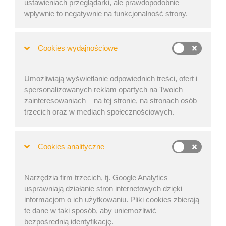
ustawieniach przeglądarki, ale prawdopodobnie
Zapraszamy na wyjątkowy webinar z ekspertem
wpływnie to negatywnie na funkcjonalność strony.
Lukášem Brožem, który podzieli się sprawdzonymi
strategiami redukcji kosztów w transporcie
Cookies wydajnościowe
międzynarodowym.
Umożliwiają wyświetlanie odpowiednich treści, ofert i
spersonalizowanych reklam opartych na Twoich
zainteresowaniach – na tej stronie, na stronach osób
trzecich oraz w mediach społecznościowych.
Cookies analityczne
Narzędzia firm trzecich, tj. Google Analytics
usprawniają działanie stron internetowych dzięki
informacjom o ich użytkowaniu. Pliki cookies zbierają
te dane w taki sposób, aby uniemożliwić
bezpośrednią identyfikację.