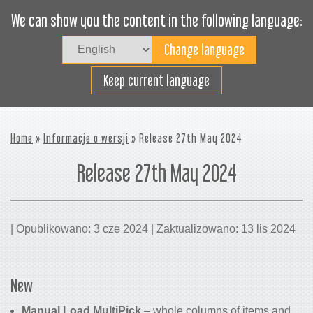
We can show you the content in the following language:
Togg
navig
Załaduj sprawnie
Keep current language
Home
»
Informacje o wersji
» Release 27th May 2024
Release 27th May 2024
| Opublikowano: 3 cze 2024 | Zaktualizowano: 13 lis 2024
New
Manual Load MultiPick
– whole columns of items and