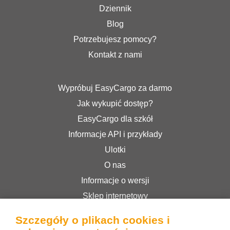
Dziennik
Blog
Potrzebujesz pomocy?
Kontakt z nami
Wypróbuj EasyCargo za darmo
Jak wykupić dostęp?
EasyCargo dla szkół
Informacje API i przykłady
Ulotki
O nas
Informacje o wersji
Sklep internetowy
Regulamin serwisu
Szczegóły o plikach cookies i
Polityka prywatności