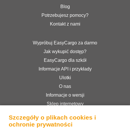
Blog
Potrzebujesz pomocy?
Kontakt z nami
Wypróbuj EasyCargo za darmo
Jak wykupić dostęp?
EasyCargo dla szkół
Informacje API i przykłady
Ulotki
O nas
Informacje o wersji
Sklep internetowy
Regulamin serwisu
Szczegóły o plikach cookies i
Polityka prywatności
ochronie prywatności