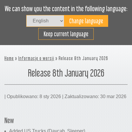
We can show you the content in the following language:
Togg
navig
Załaduj sprawnie
Keep current language
Home
»
Informacje o wersji
» Release 8th January 2026
Release 8th January 2026
| Opublikowano: 8 sty 2026 | Zaktualizowano: 30 mar 2026
New
Added US Trucks (Daycab, Sleeper)