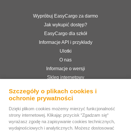
Wypróbuj EasyCargo za darmo
Jak wykupić dostęp?
EasyCargo dla szkół
Informacje API i przykłady
Ulotki
O nas
Informacje o wersji
Sklep internetowy
Regulamin serwisu
Szczegóły o plikach cookies i
Polityka prywatności
ochronie prywatności
Dzięki plikom cookies możemy mierzyć funkcjonalność
Bee Interactive s.r.o.
strony internetowej. Klikając przycisk “Zgadzam się“
wyrażasz zgodę na zapisywanie cookies technicznych,
U Pekarky 484/1a
wydajnościowych i analyticznych. Możesz dostosować