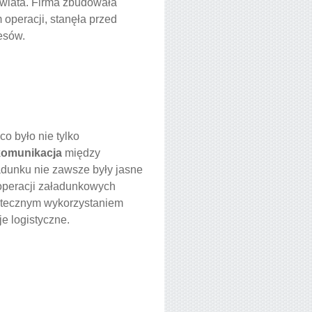
wiata. Firma zbudowała
operacji, stanęła przed
esów.
 co było nie tylko
komunikacja
między
adunku nie zawsze były jasne
operacji załadunkowych
tatecznym wykorzystaniem
e logistyczne.