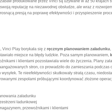
zabaw produkowane przez Vinci są używane w aż 50 krajach ś
swoją reputację na niezawodnej obsłudze, ale wraz z rozwojem 
rosnącą presją na poprawę efektywności i przyspieszenie proc
Vinci Play borykała się z
ręcznym planowaniem załadunku
,
stawiało miejsce na błędy ludzkie. Poza samym planowaniem,
nikami i klientami pozostawiała wiele do życzenia. Plany zał
zaangażowanych stron, co prowadziło do zamieszania podczas 
wysyłek. Te nieefektywności skutkowały stratą czasu, niedos
strowanymi zespołami próbującymi koordynować złożone operacj
lanowania załadunku
zestrzeni ładunkowej
magazynem, przewoźnikami i klientami