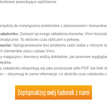
adunkowe powodujące opóźnienia
rzędzia do rozwiązania problemów z planowaniem i komunikacją
załadunku:
Zamiast ręcznego układania towarów, Vinci korzysta
omatycznie. To skróciło czas obliczeń o połowę.
warów:
Oprogramowanie bez problemu radzi sobie z różnymi ro
ch elementów placu zabaw Vinci.
 magazynu i kierowcy widzą dokładnie, jak powinien wygląda
błędów.
 załadunku eksportują się jako przejrzyste pliki PDF lub linki
ci – otrzymują te same informacje, co skróciło czas załadunku 
Zoptymalizuj swój ładunek z nami