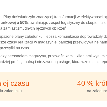
i Play doświadczyło znaczącej transformacji w efektywności o
adunkowej o 50%
, uwalniając zespół logistyczny do skupienia 
nta zamiast żmudnych ręcznych obliczeń.
lepszone plany załadunku i lepsza komunikacja doprowadziły 
bsze czasy realizacji w magazynie, bardziej przewidywalne h
przesyłki na czas.
ędzy personelem magazynu, przewoźnikami i klientami wyelim
ardziej profesjonalną i niezawodną usługę, która wzmocniła repu
iej czasu
40 % kró
nia załadunku
na załadun