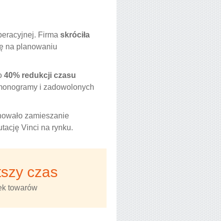
peracyjnej. Firma
skróciła
się na planowaniu
do
40% redukcji czasu
armonogramy i zadowolonych
inowało zamieszanie
tację Vinci na rynku.
tszy czas
ek towarów