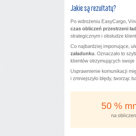
Jakie są rezultaty?
Po wdrożeniu EasyCargo, Vinc
czas obliczeń przestrzeni ł
strategicznym i obsłudze klie
Co najbardziej imponujące, u
załadunku
. Oznaczało to szy
klientów otrzymujących swoje 
Usprawnienie komunikacji mi
i zmniejszyło błędy, tworząc b
50 % mn
na oblicze