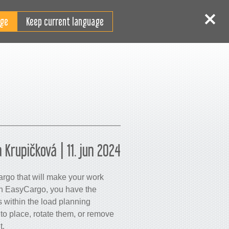
SV
Logga in
Registrera
Keep current language
 Krupičková | 11. jun 2024
rgo that will make your work
 in EasyCargo, you have the
s within the load planning
o place, rotate them, or remove
t.