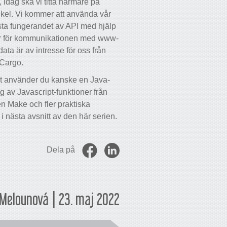
n, idag ska vi titta närmare på
kel. Vi kommer att använda vår
testa fungerandet av API med hjälp
ör för kommunikationen med www-
data är av intresse för oss från
yCargo.
ivet använder du kanske en Java-
g av Javascript-funktioner från
n Make och fler praktiska
nästa avsnitt av den här serien.
Dela på
Melounová | 23. maj 2022