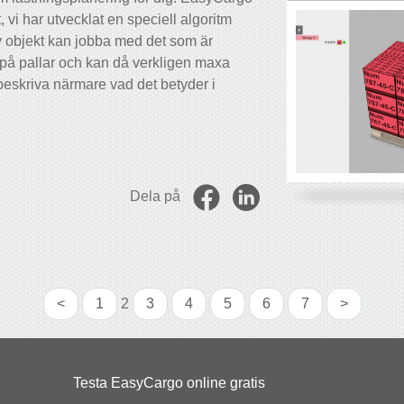
, vi har utvecklat en speciell algoritm
 objekt kan jobba med det som är
 på pallar och kan då verkligen maxa
beskriva närmare vad det betyder i
Dela på
<
1
2
3
4
5
6
7
>
Testa EasyCargo online gratis