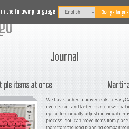
SÄTTNING
JOURNAL
BLOG
BEHÖVER DU HJÄLP?
in the following language:
Journal
tiple items at once
Martina
We have further improvements to EasyCa
even easier and faster. It's no news that
option to manually adjust individual item
process. You can move items from place t
them from the load planning compartmen