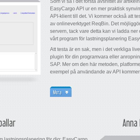
Som vi sa i det första avsnittet av artikel
EasyCargo API ur en mer praktisk synvin
API-klient till det. Vi kommer också att 
av onlineverktyget ReqBin. Det möjligg
servern, tack vare detta kan vi ladda ner 
vårt program för lastningsplanering Eas
Att testa är en sak, men i det verkliga l
plugin för din programvara eller anropnin
SAP. Mer om den här metoden, platforme
exempel på användande av API kommer i 
Mera
pallar
Anna 
om lastningsplanering för dig: EasyCargo