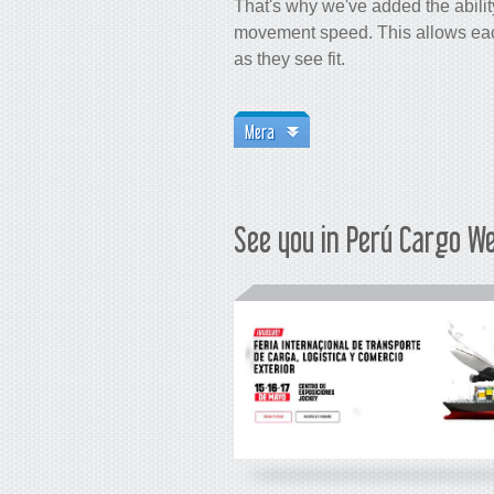
That's why we've added the abili
movement speed. This allows each
as they see fit.
Mera
See you in Perú Cargo W