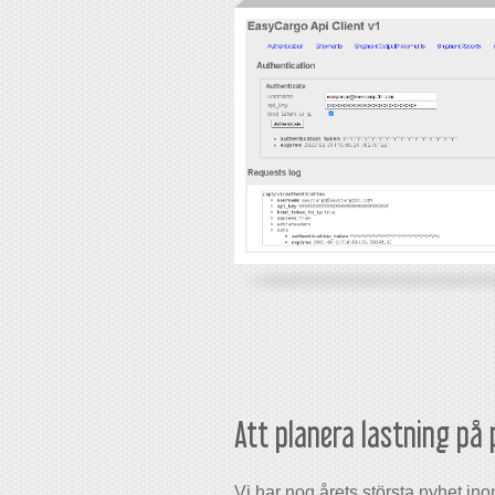
Att planera lastning på 
Vi har nog årets största nyhet in