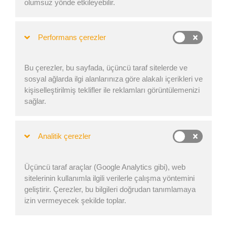
olumsuz yönde etkileyebilir.
Konteyner ağırlığını
yönetmeyi, maliyetli hataları
önlemeyi ve nakliye lojistiğini optimize etmeyi öğrenin.
Performans çerezler
Konteyner ağırlığı
, nakliye maliyetlerini ve uyumluluğu
önemli ölçüde etkiler. Bu kılavuz, EasyCargo ile verimli
yük planlaması ve yasal gereklilikleri ele almaktadır.
Bu çerezler, bu sayfada, üçüncü taraf sitelerde ve
sosyal ağlarda ilgi alanlarınıza göre alakalı içerikleri ve
kişiselleştirilmiş teklifler ile reklamları görüntülemenizi
sağlar.
Analitik çerezler
Üçüncü taraf araçlar (Google Analytics gibi), web
sitelerinin kullanımla ilgili verilerle çalışma yöntemini
geliştirir. Çerezler, bu bilgileri doğrudan tanımlamaya
izin vermeyecek şekilde toplar.