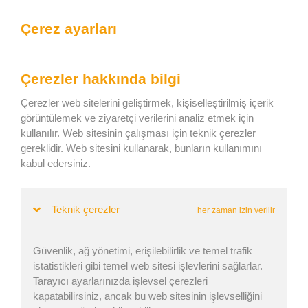
We can show you the content in the following language:
Çerez ayarları
Togg
navig
Verimli bir şekilde yükleyin
Çerezler hakkında bilgi
Keep current language
Çerezler web sitelerini geliştirmek, kişiselleştirilmiş içerik
görüntülemek ve ziyaretçi verilerini analiz etmek için
kullanılır. Web sitesinin çalışması için teknik çerezler
Ana Sayfa
»
Blog
» Nakliye konteynerinin ağırlığı maliyeti nasıl
gereklidir. Web sitesini kullanarak, bunların kullanımını
etkiler?
kabul edersiniz.
Nakliye konteynerinin ağırlığı maliyeti
nasıl etkiler?
Teknik çerezler
her zaman izin verilir
Güvenlik, ağ yönetimi, erişilebilirlik ve temel trafik
Doğa İlayda Kaya | Yayım tarihi: 29. Nis 2025 |
istatistikleri gibi temel web sitesi işlevlerini sağlarlar.
Tarayıcı ayarlarınızda işlevsel çerezleri
Güncellendi: 25. Ağu 2025
kapatabilirsiniz, ancak bu web sitesinin işlevselliğini