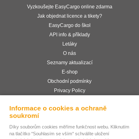
Vyzkoušejte EasyCargo online zdarma
Jak objednat licence a tikety?
EasyCargo do škol
API info & příklady
Letáky
O nás
Seznamy aktualizací
E-shop
Obchodní podmínky
Privacy Policy
Informace o cookies a ochraně
Bee Interactive s.r.o.
soukromí
U Pekařky 484/1a
Díky souborům cookies měříme funkčnost webu. Kliknutím
180 00 Praha 8 – Libeň
na tlačítko “Souhlasím se vším“ schválíte uložení
Česká republika