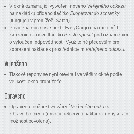
V okně oznamující vytvoření nového
Veřejného odkazu
na nakládku přidáno tlačítko
Zkopírovat do schránky
(funguje i v prohlížeči Safari).
Povolena možnost spustit EasyCargo i na mobilních
zařízeních – nové tlačítko
Přesto spustit
pod oznámením
o vyloučení odpovědnosti. Využitelné především pro
zobrazení nakládek prostřednictvím
Veřejného odkazu
.
Vylepšeno
Tiskové reporty se nyní otevírají ve větším okně podle
velikosti okna prohlížeče.
Opraveno
Opravena možnost vytváření
Veřejného odkazu
z hlavního menu (dříve u některých nakládek nebyla tato
možnost povolena).