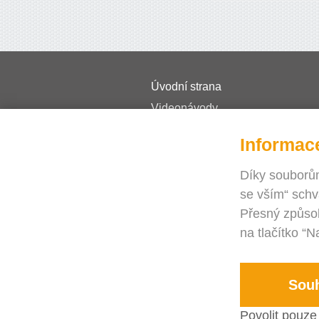
Úvodní strana
Videonávody
Ceník
Informac
Časté dotazy
Journal
Díky souborům
se vším“ schv
Blog
Přesný způsob
Potřebujete pomoc?
na tlačítko “N
Kontakt
Souh
Povolit pouze