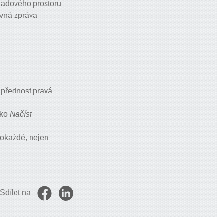
kladového prostoru
ovná zpráva
 přednost pravá
ítko
Načíst
pokaždé, nejen
Sdílet na