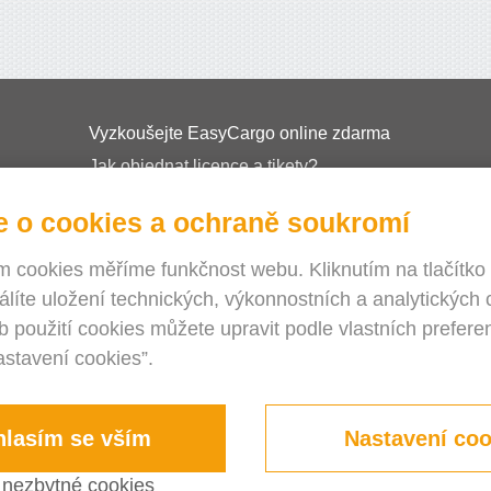
Vyzkoušejte EasyCargo online zdarma
Jak objednat licence a tikety?
EasyCargo do škol
e o cookies a ochraně soukromí
API info & příklady
Letáky
 cookies měříme funkčnost webu. Kliknutím na tlačítko
álíte uložení technických, výkonnostních a analytických 
O nás
 použití cookies můžete upravit podle vlastních preferen
Seznamy aktualizací
astavení cookies”.
E-shop
Obchodní podmínky
Privacy Policy
lasím se vším
Nastavení coo
 nezbytné cookies