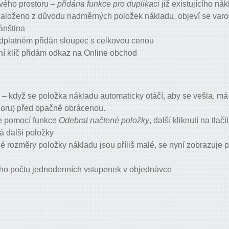
vého prostoru –
přidána funkce pro duplikaci
již existujícího ná
naloženo z důvodu nadměrných položek nákladu, objeví se var
ánština
edplatném přidán sloupec s celkovou cenou
ní klíč přidám odkaz na Online obchod
– když se položka nákladu automaticky otáčí, aby se vešla, má
horu) před opačně obrácenou.
e pomocí funkce
Odebrat načtené položky
, další kliknutí na tlač
á další položky
é rozměry položky nákladu jsou příliš malé, se nyní zobrazuje 
ho počtu jednodenních vstupenek v objednávce