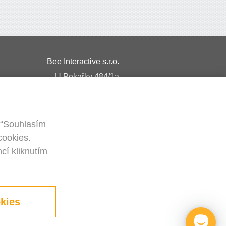
Bee Interactive s.r.o.
U Pekařky 484/1a
180 00 Praha 8 – Libeň
Česká republika
 “Souhlasím
IČ: 02478358
cookies.
DIČ: CZ02478358
cí kliknutím
Napište nám na WhatsApp
kies