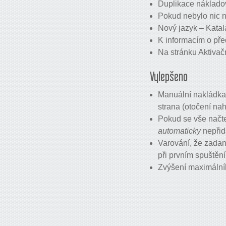
Duplikace náklado
Pokud nebylo nic 
Nový jazyk – Katal
K informacím o př
Na stránku Aktivač
Vylepšeno
Manuální nakládka 
strana (otočení na
Pokud se vše načt
automaticky
nepřid
Varování, že zadan
při prvním spuštění
Zvýšení maximální