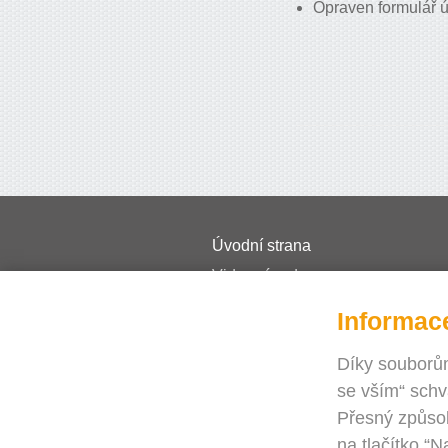
Opraven formulář ú
Úvodní strana
Videonávody
Ceník
Informac
Časté dotazy
Díky souborům
Journal
se vším“ schv
Blog
Přesný způsob
Potřebujete pomoc?
na tlačítko “N