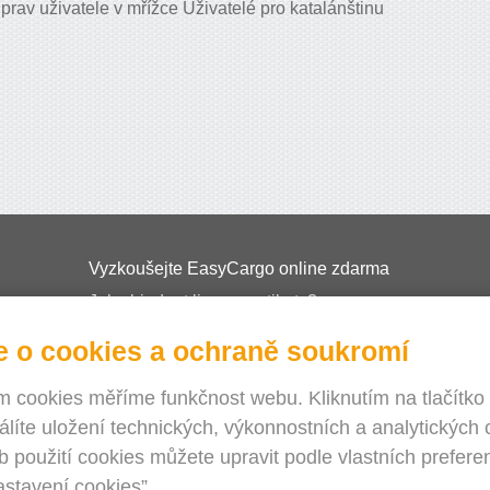
prav uživatele v mřížce Uživatelé pro katalánštinu
Vyzkoušejte EasyCargo online zdarma
Jak objednat licence a tikety?
EasyCargo do škol
e o cookies a ochraně soukromí
API info & příklady
 cookies měříme funkčnost webu. Kliknutím na tlačítko
Letáky
álíte uložení technických, výkonnostních a analytických 
O nás
 použití cookies můžete upravit podle vlastních preferen
Seznamy aktualizací
astavení cookies”.