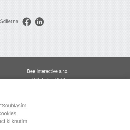
Sdílet na
Bee Interactive s.r.o.
U Pekařky 484/1a
180 00 Praha 8 – Libeň
Česká republika
 “Souhlasím
IČ: 02478358
cookies.
DIČ: CZ02478358
cí kliknutím
Napište nám na WhatsApp