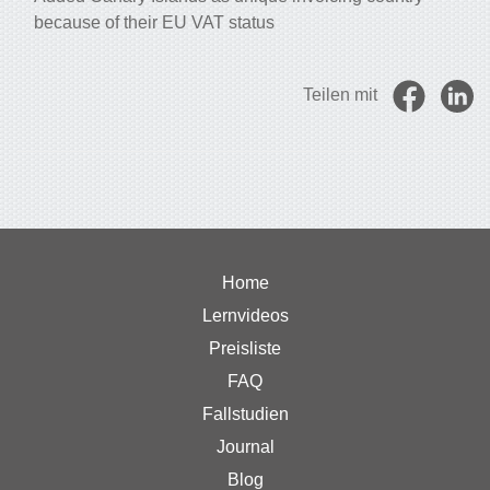
because of their EU VAT status
Teilen mit
Home
Lernvideos
Preisliste
FAQ
Fallstudien
Journal
Blog