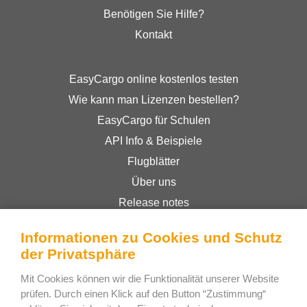
Benötigen Sie Hilfe?
Kontakt
EasyCargo online kostenlos testen
Wie kann man Lizenzen bestellen?
EasyCargo für Schulen
API Info & Beispiele
Flugblätter
Über uns
Release notes
Online-Shop
Informationen zu Cookies und Schutz
Geschäftsbedingungen
der Privatsphäre
Privacy Policy
Mit Cookies können wir die Funktionalität unserer Website
prüfen. Durch einen Klick auf den Button “Zustimmung“