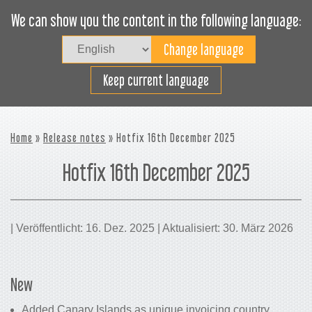
We can show you the content in the following language:
Togg
navig
Effizientes Laden
Keep current language
Home
»
Release notes
» Hotfix 16th December 2025
Hotfix 16th December 2025
| Veröffentlicht: 16. Dez. 2025 | Aktualisiert: 30. März 2026
New
Added Canary Islands as unique invoicing country