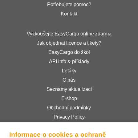
Potřebujete pomoc?
Kontakt
Vyzkoušejte EasyCargo online zdarma
Jak objednat licence a tikety?
EasyCargo do škol
API info & příklady
Letáky
O nás
Seznamy aktualizací
E-shop
Obchodní podmínky
Privacy Policy
Informace o cookies a ochraně
Bee Interactive s.r.o.