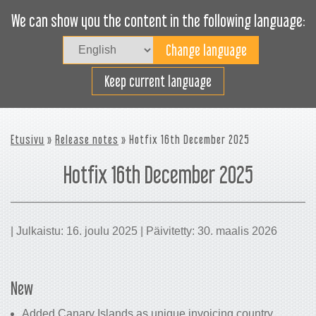
We can show you the content in the following language:
Togg
navig
Lastaa tehokkaasti
Keep current language
Etusivu
»
Release notes
» Hotfix 16th December 2025
Hotfix 16th December 2025
| Julkaistu: 16. joulu 2025 | Päivitetty: 30. maalis 2026
New
Added Canary Islands as unique invoicing country