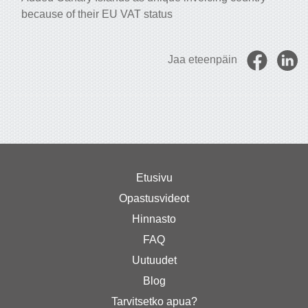
because of their EU VAT status
Jaa eteenpäin
Etusivu
Opastusvideot
Hinnasto
FAQ
Uutuudet
Blog
Tarvitsetko apua?