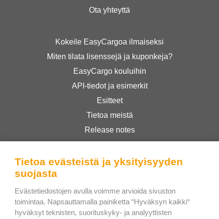
Ota yhteyttä
Kokeile EasyCargoa ilmaiseksi
Miten tilata lisenssejä ja kuponkeja?
EasyCargo kouluihin
API-tiedot ja esimerkit
Esitteet
Tietoa meistä
Release notes
Verkkokauppa
Käyttöehdot
Tietoa evästeistä ja yksityisyyden
suojasta
Privacy Policy
Evästetiedostojen avulla voimme arvioida sivuston
toimintaa. Napsauttamalla painiketta “Hyväksyn kaikki“
Bee Interactive s.r.o.
hyväksyt teknisten, suorituskyky- ja analyyttisten