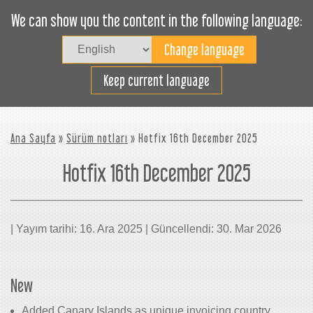
We can show you the content in the following language:
Togg
navig
Verimli bir şekilde yükleyin
Keep current language
Ana Sayfa
»
Sürüm notları
» Hotfix 16th December 2025
Hotfix 16th December 2025
| Yayım tarihi: 16. Ara 2025 | Güncellendi: 30. Mar 2026
New
Added Canary Islands as unique invoicing country