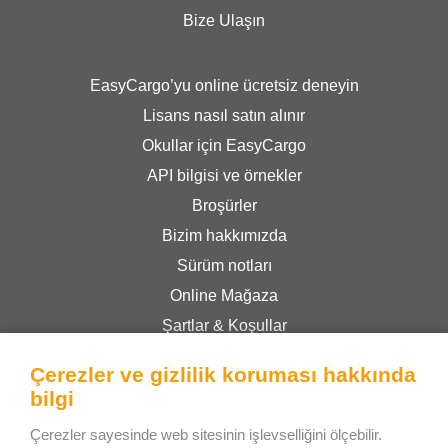
Bize Ulaşın
EasyCargo’yu online ücretsiz deneyin
Lisans nasıl satın alınır
Okullar için EasyCargo
API bilgisi ve örnekler
Broşürler
Bizim hakkımızda
Sürüm notları
Online Mağaza
Şartlar & Koşullar
Gizlilik Politikası
Çerezler ve gizlilik koruması hakkında
bilgi
Bee Interactive s.r.o.
Çerezler sayesinde web sitesinin işlevselliğini ölçebilir.