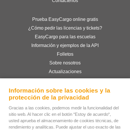
Contáctenos
Prueba EasyCargo online gratis
¿Cómo pedir las licencias y tickets?
EasyCargo para las escuelas
Información y ejemplos de la API
Folletos
Sobre nosotros
Actualizaciones
Eshop
Términos y condiciones
Información sobre las cookies y la
protección de la privacidad
Privacy Policy
Gracias a las cookies, podemos medir la funcionalidad del
sitio web. Al hacer clic en el botón “Estoy de acuerdo“,
Bee Interactive s.r.o.
usted aprueba el almacenamiento de cookies técnicas, de
U Pekarky 484/1a
rendimiento y analíticas. Puede ajustar el uso exacto de las