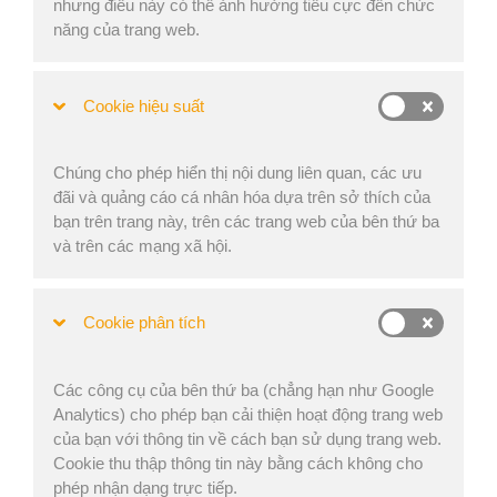
nhưng điều này có thể ảnh hưởng tiêu cực đến chức
Chúng tôi có một cải tiến khác dành cho bạn trong ứng
năng của trang web.
dụng EasyCargo, điều này sẽ giúp công việc của bạn trở
nên dễ dàng và nhanh chóng hơn. Không có gì mới khi
Cookie hiệu suất
trong công cụ EasyCargo, bạn có tùy chọn chỉnh sửa thủ
công từng mục trong khi tải. Bạn có thể dịch chuyển chúng
từ nơi này sang nơi khác, xoay chúng hoặc loại bỏ chúng
Chúng cho phép hiển thị nội dung liên quan, các ưu
khỏi khu vực chở hàng.
đãi và quảng cáo cá nhân hóa dựa trên sở thích của
bạn trên trang này, trên các trang web của bên thứ ba
Cho đến giờ, mỗi lần chỉ có thể thao tác một thứ. Vì vậy,
và trên các mạng xã hội.
nếu bạn muốn di chuyển toàn bộ một cột hàng hóa đến vị
trí khác,
bạn sẽ phải di chuyển từng vật phẩm
. Bạn có
nghĩ rằng nó không thực tế không? Đó là lý do tại sao
Cookie phân tích
chúng tôi tạo ra một tính năng mới: multi-pickup. Nhờ tính
năng này, giờ đây bạn có thể
di chuyển toàn bộ cột hoặc
thậm chí cả hệ thống thùng
. Tính năng multi-pickup hoạt
Các công cụ của bên thứ ba (chẳng hạn như Google
động như thế nào?
Analytics) cho phép bạn cải thiện hoạt động trang web
của bạn với thông tin về cách bạn sử dụng trang web.
Cookie thu thập thông tin này bằng cách không cho
Thao tác với một cột mục
phép nhận dạng trực tiếp.