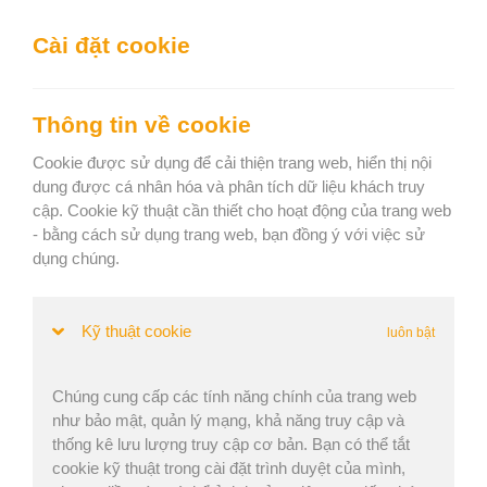
We can show you the content in the following language:
Cài đặt cookie
Togg
navig
Xếp hàng hiệu quả
Thông tin về cookie
Keep current language
Cookie được sử dụng để cải thiện trang web, hiển thị nội
dung được cá nhân hóa và phân tích dữ liệu khách truy
cập. Cookie kỹ thuật cần thiết cho hoạt động của trang web
Trang chủ
»
Tin tức
» Multi-pickup: Thao tác nhiều mục cùng một
- bằng cách sử dụng trang web, bạn đồng ý với việc sử
lúc
dụng chúng.
Multi-pickup: Thao tác nhiều mục cùng
một lúc
Kỹ thuật cookie
luôn bật
Chúng cung cấp các tính năng chính của trang web
Martina Krupičková | Đã đăng: 11. Jun 2024 | Cập nhật: 15.
như bảo mật, quản lý mạng, khả năng truy cập và
thống kê lưu lượng truy cập cơ bản. Bạn có thể tắt
Nov 2024
cookie kỹ thuật trong cài đặt trình duyệt của mình,